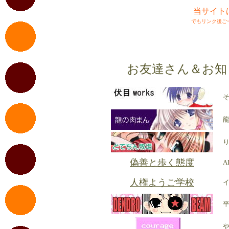
当サイト
でもリンク後ご
お友達さん＆お知り合
そ
龍
偽善と歩く態度
A
人権ようご学校
平
や