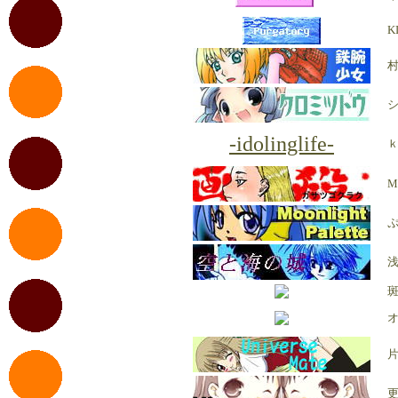
K
村
-idolinglife-
ｋ
M
ぷ
浅
斑
オ